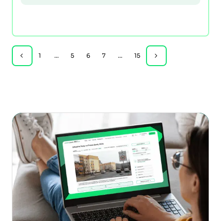
1
...
5
6
7
...
15