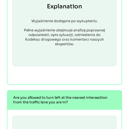
Explanation
Wyjaśnienie dostępne po wykupieniu.
Pełne wyjaśnienie obejmuje analizę poprawnej
odpowiedzi, opis sytuacji, odniesienia do
Kodeksu drogowego oraz komentarz naszych
ekspertów.
Are you allowed to turn left at the nearest intersection
from the traffic lane you are in?