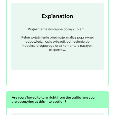
Explanation
Wyjaśnienie dostępne po wykupieniu.
Pełne wyjaśnienie obejmuje analizę poprawnej
odpowiedzi, opis sytuacji, odniesienia do
Kodeksu drogowego oraz komentarz naszych
ekspertów.
Are you allowed to turn right from the traffic lane you
are occupying at this intersection?