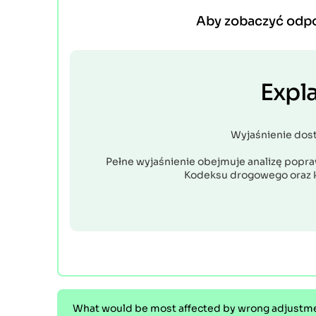
Aby zobaczyć odp
Expl
Wyjaśnienie dos
Pełne wyjaśnienie obejmuje analizę popraw
Kodeksu drogowego oraz 
What would be most affected by wrong adjustment