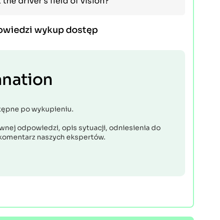
the driver's field of vision?
owiedzi wykup dostęp
anation
tępne po wykupieniu.
nej odpowiedzi, opis sytuacji, odniesienia do
komentarz naszych ekspertów.