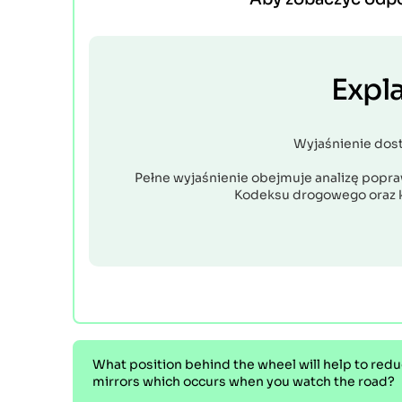
Expl
Wyjaśnienie dos
Pełne wyjaśnienie obejmuje analizę popraw
Kodeksu drogowego oraz 
What position behind the wheel will help to reduc
mirrors which occurs when you watch the road?