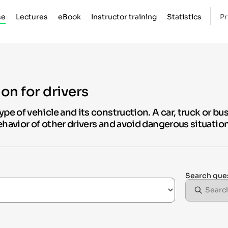
se
Lectures
eBook
Instructor training
Statistics
Pr
ion for drivers
pe of vehicle and its construction. A car, truck or bus
ehavior of other drivers and avoid dangerous situation
Search que