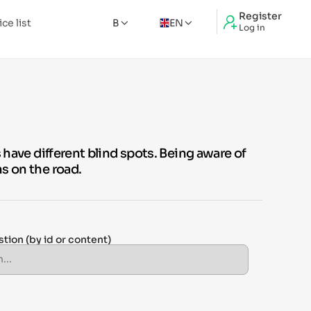
Register
ice list
B
EN
Log in
 have different blind spots. Being aware of
s on the road.
stion
(by id or content)