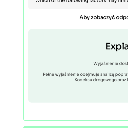
Which of the following factors may limit 
Aby zobaczyć odp
Expl
Wyjaśnienie dos
Pełne wyjaśnienie obejmuje analizę popraw
Kodeksu drogowego oraz 