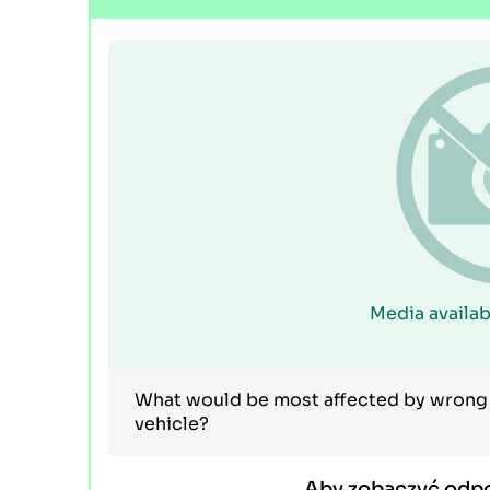
Media availab
What would be most affected by wrong a
vehicle?
Aby zobaczyć odp