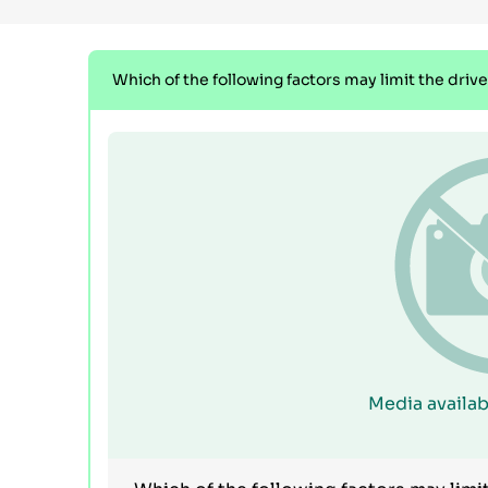
Which of the following factors may limit the driver
Media availab