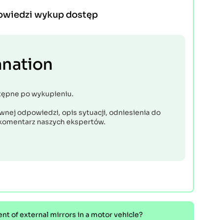
owiedzi wykup dostęp
anation
tępne po wykupieniu.
nej odpowiedzi, opis sytuacji, odniesienia do
komentarz naszych ekspertów.
 of external mirrors in a motor vehicle?