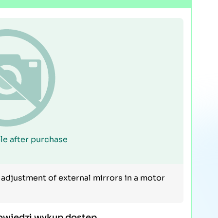
le after purchase
djustment of external mirrors in a motor
owiedzi wykup dostęp