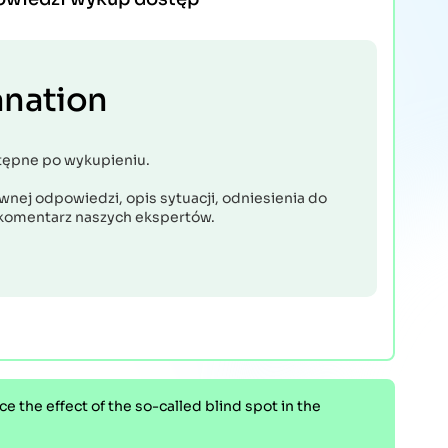
anation
tępne po wykupieniu.
nej odpowiedzi, opis sytuacji, odniesienia do
komentarz naszych ekspertów.
e the effect of the so-called blind spot in the