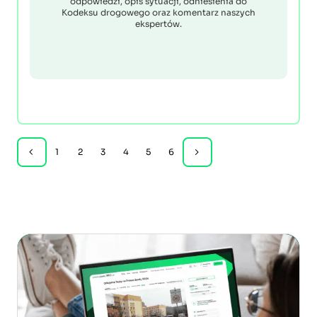
odpowiedzi, opis sytuacji, odniesienia do
Kodeksu drogowego oraz komentarz naszych
ekspertów.
1
2
3
4
5
6