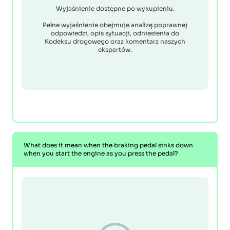
Wyjaśnienie dostępne po wykupieniu.
Pełne wyjaśnienie obejmuje analizę poprawnej
odpowiedzi, opis sytuacji, odniesienia do
Kodeksu drogowego oraz komentarz naszych
ekspertów.
What does it mean when the braking pedal sinks down
when you start the engine as you press the pedal?