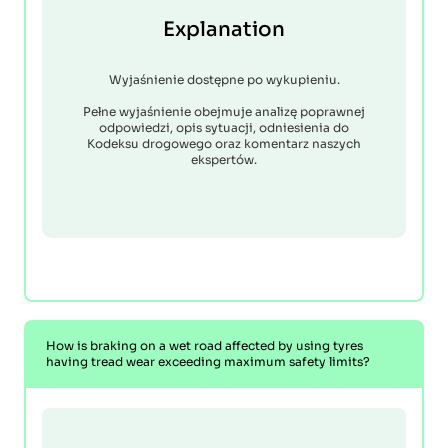
Explanation
Wyjaśnienie dostępne po wykupieniu.
Pełne wyjaśnienie obejmuje analizę poprawnej
odpowiedzi, opis sytuacji, odniesienia do
Kodeksu drogowego oraz komentarz naszych
ekspertów.
How is braking on a wet road affected by using tyres
having tread wear exceeding maximum safety limits?