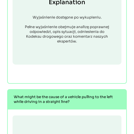
Explanation
Wyjaśnienie dostępne po wykupieniu.
Pełne wyjaśnienie obejmuje analizę poprawnej
odpowiedzi, opis sytuacji, odniesienia do
Kodeksu drogowego oraz komentarz naszych
ekspertów.
What might be the cause of a vehicle pulling to the left
while driving in a straight line?