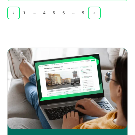
1
...
4
5
6
...
9